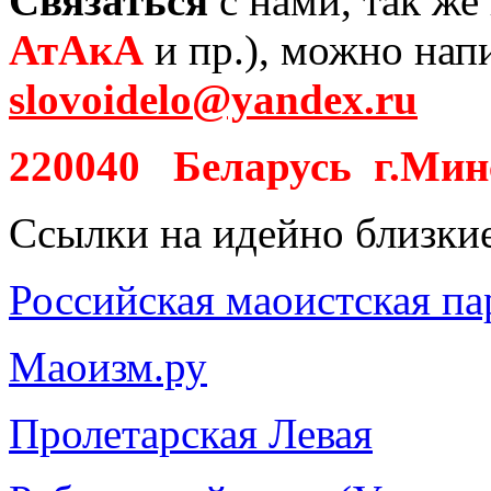
Связаться
с нами, так ж
АтАкА
и пр.), можно нап
slovoidelo@yandex.ru
2200
4
0
Беларусь г.Минс
Ссылки на идейно близки
Российская маоистская па
Маоизм.ру
Пролетарская Левая