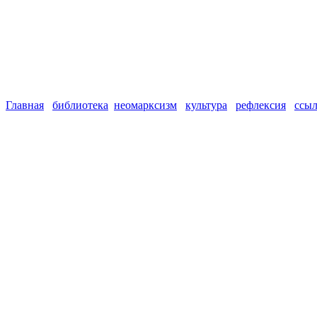
Главная
библиотека
неомарксизм
культура
рефлексия
ссы